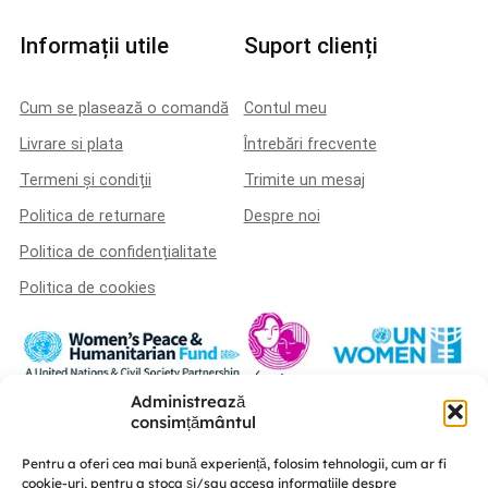
Informații utile
Suport clienți
Cum se plasează o comandă
Contul meu
Livrare si plata
Întrebări frecvente
Termeni și condiții
Trimite un mesaj
Politica de returnare
Despre noi
Politica de confidențialitate
Politica de cookies
Administrează
Această platformă a fost realizată în cadrul proiectului „U-POWER –
consimțământul
susținerea liderismului femeilor și a coeziunii sociale în procesul de
consolidare a păcii” este implementat de A.O. „Femei pentru Femei” în
Pentru a oferi cea mai bună experiență, folosim tehnologii, cum ar fi
parteneriat cu Centrul de educație nonformală „Diversitate” și CRISP –
cookie-uri, pentru a stoca și/sau accesa informațiile despre