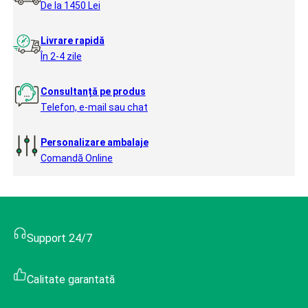
De la 1450 Lei
Livrare rapidă
În 2-4 zile
Consultanță pe produs
Telefon, e-mail sau chat
Personalizare ambalaje
Comandă Online
Support 24/7
Calitate garantată