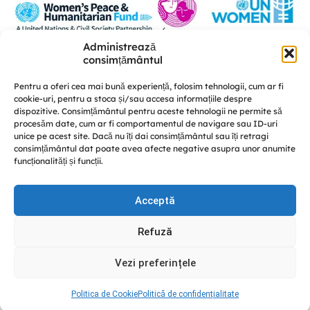
Administrează
Această platformă a fost realizată în cadrul proiectului „U-POWER –
consimțământul
susținerea liderismului femeilor și a coeziunii sociale în procesul de
consolidare a păcii” este implementat de A.O. „Femei pentru Femei” în
Pentru a oferi cea mai bună experiență, folosim tehnologii, cum ar fi
parteneriat cu Centrul de educație nonformală „Diversitate” și CRISP –
cookie-uri, pentru a stoca și/sau accesa informațiile despre
Conflict Simulation, cu susținerea UN Women Moldova și finanțat de Fondul
dispozitive. Consimțământul pentru aceste tehnologii ne permite să
Femeilor pentru Pace și Asistență Umanitară.
procesăm date, cum ar fi comportamentul de navigare sau ID-uri
Discută cu noi
unice pe acest site. Dacă nu îți dai consimțământul sau îți retragi
consimțământul dat poate avea afecte negative asupra unor anumite
funcționalități și funcții.
Acceptă
© GREENPACK 2024
Refuză
This site is protected by reCAPTCHA and the Google
Privacy
Policy
and
Terms of Service
apply.
Vezi preferințele
Facebook
Instagram
YouTube
Politica de Cookie
Politică de confidențialitate