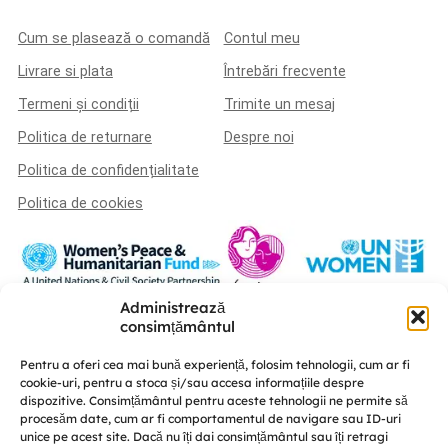
Cum se plasează o comandă
Contul meu
Livrare si plata
Întrebări frecvente
Termeni și condiții
Trimite un mesaj
Politica de returnare
Despre noi
Politica de confidențialitate
Politica de cookies
Administrează
Această platformă a fost realizată în cadrul proiectului „U-POWER –
consimțământul
susținerea liderismului femeilor și a coeziunii sociale în procesul de
consolidare a păcii” este implementat de A.O. „Femei pentru Femei” în
Pentru a oferi cea mai bună experiență, folosim tehnologii, cum ar fi
parteneriat cu Centrul de educație nonformală „Diversitate” și CRISP –
cookie-uri, pentru a stoca și/sau accesa informațiile despre
Conflict Simulation, cu susținerea UN Women Moldova și finanțat de Fondul
dispozitive. Consimțământul pentru aceste tehnologii ne permite să
Femeilor pentru Pace și Asistență Umanitară.
procesăm date, cum ar fi comportamentul de navigare sau ID-uri
unice pe acest site. Dacă nu îți dai consimțământul sau îți retragi