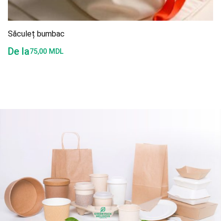
Săculeț bumbac
De la
75,00
MDL