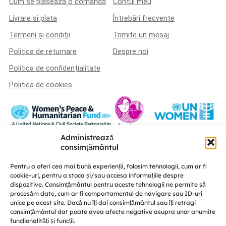
Cum se plasează o comandă
Contul meu
Livrare si plata
Întrebări frecvente
Termeni și condiții
Trimite un mesaj
Politica de returnare
Despre noi
Politica de confidențialitate
Politica de cookies
Administrează
Această platformă a fost realizată în cadrul proiectului „U-POWER –
consimțământul
susținerea liderismului femeilor și a coeziunii sociale în procesul de
consolidare a păcii” este implementat de A.O. „Femei pentru Femei” în
Pentru a oferi cea mai bună experiență, folosim tehnologii, cum ar fi
parteneriat cu Centrul de educație nonformală „Diversitate” și CRISP –
cookie-uri, pentru a stoca și/sau accesa informațiile despre
Conflict Simulation, cu susținerea UN Women Moldova și finanțat de Fondul
dispozitive. Consimțământul pentru aceste tehnologii ne permite să
Femeilor pentru Pace și Asistență Umanitară.
procesăm date, cum ar fi comportamentul de navigare sau ID-uri
unice pe acest site. Dacă nu îți dai consimțământul sau îți retragi
consimțământul dat poate avea afecte negative asupra unor anumite
funcționalități și funcții.