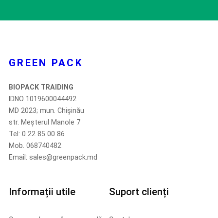
GREEN PACK
BIOPACK TRAIDING
IDNO 1019600044492
MD 2023; mun. Chișinău
str. Meșterul Manole 7
Tel: 0 22 85 00 86
Mob. 068740482
Email: sales@greenpack.md
Informații utile
Suport clienți