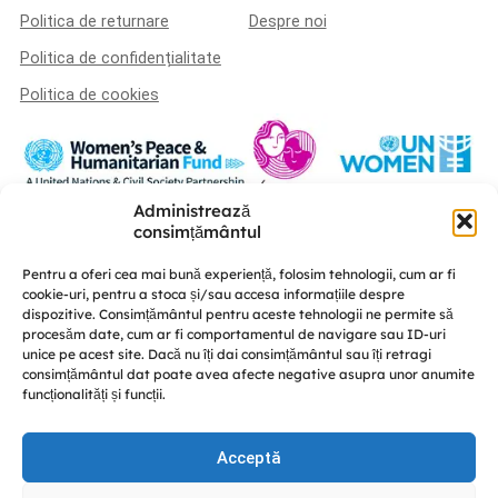
Politica de returnare
Despre noi
Politica de confidențialitate
Politica de cookies
Administrează
Această platformă a fost realizată în cadrul proiectului „U-POWER –
consimțământul
susținerea liderismului femeilor și a coeziunii sociale în procesul de
consolidare a păcii” este implementat de A.O. „Femei pentru Femei” în
Pentru a oferi cea mai bună experiență, folosim tehnologii, cum ar fi
parteneriat cu Centrul de educație nonformală „Diversitate” și CRISP –
cookie-uri, pentru a stoca și/sau accesa informațiile despre
Conflict Simulation, cu susținerea UN Women Moldova și finanțat de Fondul
dispozitive. Consimțământul pentru aceste tehnologii ne permite să
Femeilor pentru Pace și Asistență Umanitară.
procesăm date, cum ar fi comportamentul de navigare sau ID-uri
Discută cu noi
unice pe acest site. Dacă nu îți dai consimțământul sau îți retragi
consimțământul dat poate avea afecte negative asupra unor anumite
funcționalități și funcții.
Acceptă
© GREENPACK 2024