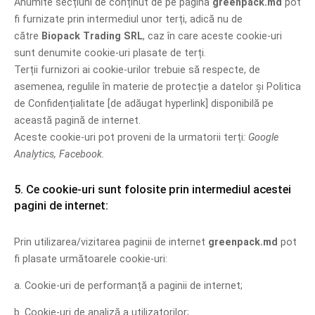
Anumite secțiuni de conținut de pe pagina
greenpack.md
pot
fi furnizate prin intermediul unor terți, adică nu de
către
Biopack Trading SRL
, caz în care aceste cookie-uri
sunt denumite cookie-uri plasate de terți.
Terții furnizori ai cookie-urilor trebuie să respecte, de
asemenea, regulile în materie de protecție a datelor și Politica
de Confidențialitate [de adăugat hyperlink] disponibilă pe
această pagină de internet.
Aceste cookie-uri pot proveni de la urmatorii terți
: Google
Analytics, Facebook.
5. Ce cookie-uri sunt folosite prin intermediul acestei
pagini de internet:
Prin utilizarea/vizitarea paginii de internet
greenpack.md
pot
fi plasate următoarele cookie-uri:
a. Cookie-uri de performanță a paginii de internet;
b. Cookie-uri de analiză a utilizatorilor;