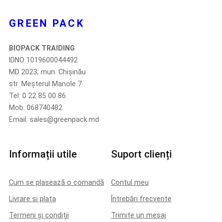
GREEN PACK
BIOPACK TRAIDING
IDNO 1019600044492
MD 2023; mun. Chișinău
str. Meșterul Manole 7
Tel: 0 22 85 00 86
Mob. 068740482
Email: sales@greenpack.md
Informații utile
Suport clienți
Cum se plasează o comandă
Contul meu
Livrare si plata
Întrebări frecvente
Termeni și condiții
Trimite un mesaj