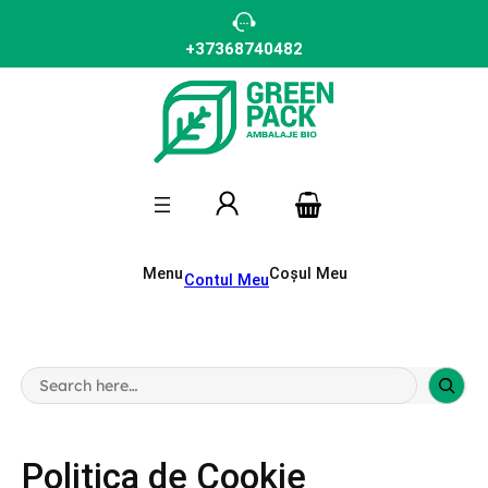
+37368740482
Menu
Coșul Meu
Contul Meu
S
e
a
r
c
Politica de Cookie
h