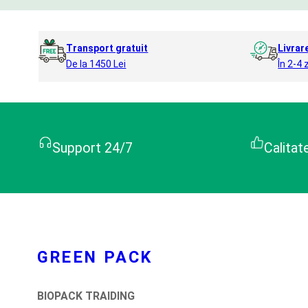
Transport gratuit
Livrar
De la 1450 Lei
În 2-4 z
Support 24/7
Calitat
GREEN PACK
BIOPACK TRAIDING