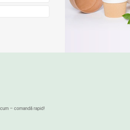
e acum – comandă rapid!