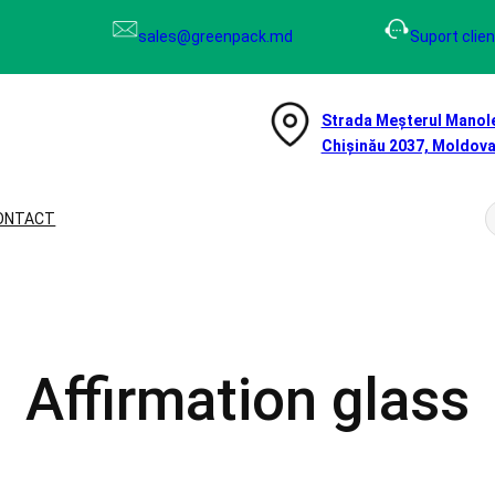
sales@greenpack.md
Suport clien
Strada Meșterul Manole
Chișinău 2037, Moldov
ONTACT
e
r
c
Affirmation glass