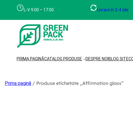
Sari
la
L-V 9:00 – 17:00
Livrare în 2-4 zile
conținut
PRIMA PAGINĂ
CATALOG PRODUSE
DESPRE NOI
BLOG SITE
C
/ Produse etichetate „Affirmation glass”
Prima pagină