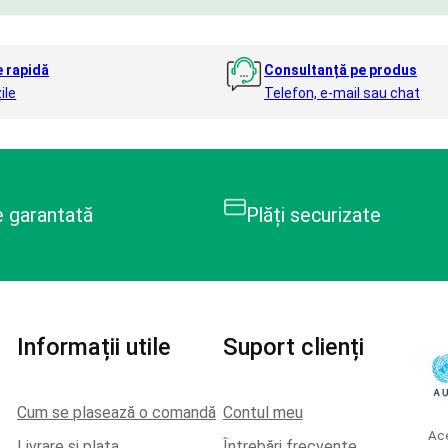
e rapidă
Consultanță pe produs
ile
Telefon, e-mail sau chat
e garantată
Plăți securizate
Informații utile
Suport clienți
Cum se plasează o comandă
Contul meu
Ace
Livrare si plata
Întrebări frecvente