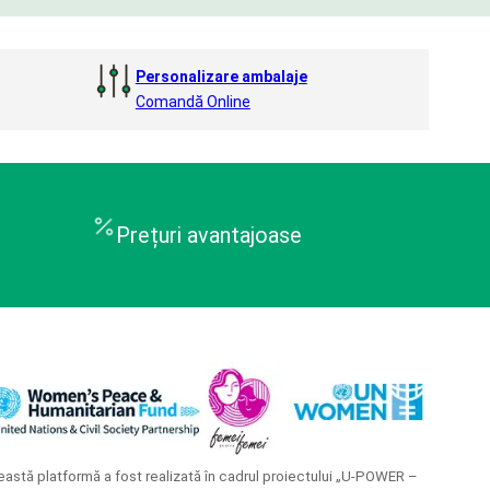
Personalizare ambalaje
Comandă Online
Prețuri avantajoase
astă platformă a fost realizată în cadrul proiectului „U-POWER –