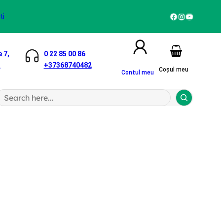
Facebook
Instagram
YouTube
ti
 7,
0 22 85 00 86
a
+37368740482
Coșul meu
Contul meu
S
a
h