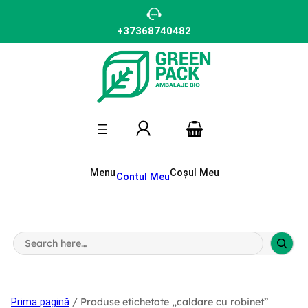
Sari
la
conținut
+37368740482
Menu
Coșul Meu
Contul Meu
S
e
a
r
c
h
/ Produse etichetate „caldare cu robinet”
Prima pagină