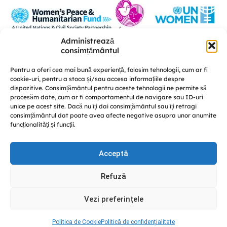
Administrează
Această platformă a fost realizată în cadrul proiectului „U-POWER –
consimțământul
susținerea liderismului femeilor și a coeziunii sociale în procesul de
consolidare a păcii” este implementat de A.O. „Femei pentru Femei” în
Pentru a oferi cea mai bună experiență, folosim tehnologii, cum ar fi
parteneriat cu Centrul de educație nonformală „Diversitate” și CRISP –
cookie-uri, pentru a stoca și/sau accesa informațiile despre
Conflict Simulation, cu susținerea UN Women Moldova și finanțat de Fondul
dispozitive. Consimțământul pentru aceste tehnologii ne permite să
Femeilor pentru Pace și Asistență Umanitară.
procesăm date, cum ar fi comportamentul de navigare sau ID-uri
Discută cu noi
unice pe acest site. Dacă nu îți dai consimțământul sau îți retragi
consimțământul dat poate avea afecte negative asupra unor anumite
funcționalități și funcții.
Acceptă
© GREENPACK 2024
Refuză
This site is protected by reCAPTCHA and the Google
Privacy
Policy
and
Terms of Service
apply.
Vezi preferințele
Facebook
Instagram
YouTube
Politica de Cookie
Politică de confidențialitate