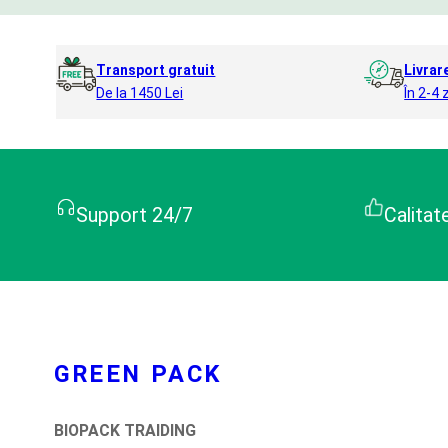
Transport gratuit
Livrar
De la 1450 Lei
În 2-4 z
Support 24/7
Calitat
GREEN PACK
BIOPACK TRAIDING