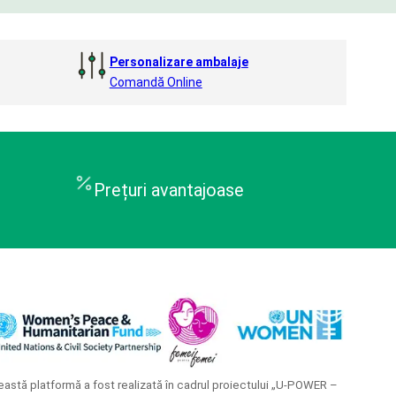
Personalizare ambalaje
Comandă Online
Prețuri avantajoase
astă platformă a fost realizată în cadrul proiectului „U-POWER –