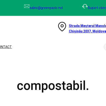
sales@greenpack.md
Suport clien
Strada Meșterul Manole
Chișinău 2037, Moldov
ONTACT
e
r
c
compostabil.