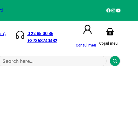
Facebook
Instagram
YouTube
ti
 7,
0 22 85 00 86
a
+37368740482
Coșul meu
Contul meu
S
a
h