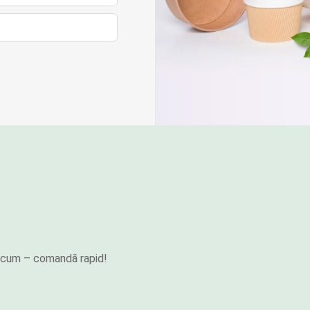
e acum – comandă rapid!