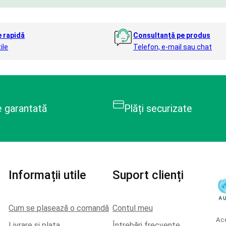
e rapidă
Consultanță pe produs
ile
Telefon, e-mail sau chat
e garantată
Plăți securizate
Informații utile
Suport clienți
Cum se plasează o comandă
Contul meu
Ace
Livrare si plata
Întrebări frecvente