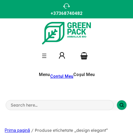
Sari
la
conținut
+37368740482
Menu
Coșul Meu
Contul Meu
S
e
a
r
c
h
/ Produse etichetate „design elegant”
Prima pagină