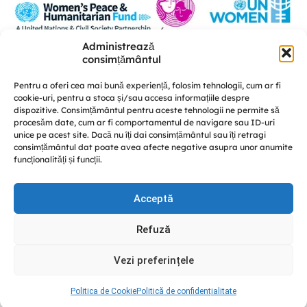
Administrează
Această platformă a fost realizată în cadrul proiectului „U-POWER –
consimțământul
susținerea liderismului femeilor și a coeziunii sociale în procesul de
consolidare a păcii” este implementat de A.O. „Femei pentru Femei” în
Pentru a oferi cea mai bună experiență, folosim tehnologii, cum ar fi
parteneriat cu Centrul de educație nonformală „Diversitate” și CRISP –
cookie-uri, pentru a stoca și/sau accesa informațiile despre
Conflict Simulation, cu susținerea UN Women Moldova și finanțat de Fondul
dispozitive. Consimțământul pentru aceste tehnologii ne permite să
Femeilor pentru Pace și Asistență Umanitară.
procesăm date, cum ar fi comportamentul de navigare sau ID-uri
Discută cu noi
unice pe acest site. Dacă nu îți dai consimțământul sau îți retragi
consimțământul dat poate avea afecte negative asupra unor anumite
funcționalități și funcții.
Acceptă
© GREENPACK 2024
Refuză
This site is protected by reCAPTCHA and the Google
Privacy
Policy
and
Terms of Service
apply.
Vezi preferințele
Facebook
Instagram
YouTube
Politica de Cookie
Politică de confidențialitate