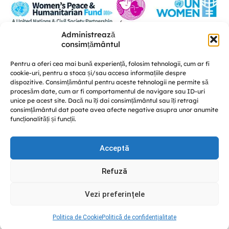
Administrează
Această platformă a fost realizată în cadrul proiectului „U-POWER –
consimțământul
susținerea liderismului femeilor și a coeziunii sociale în procesul de
consolidare a păcii” este implementat de A.O. „Femei pentru Femei” în
Pentru a oferi cea mai bună experiență, folosim tehnologii, cum ar fi
parteneriat cu Centrul de educație nonformală „Diversitate” și CRISP –
cookie-uri, pentru a stoca și/sau accesa informațiile despre
Conflict Simulation, cu susținerea UN Women Moldova și finanțat de Fondul
dispozitive. Consimțământul pentru aceste tehnologii ne permite să
Femeilor pentru Pace și Asistență Umanitară.
procesăm date, cum ar fi comportamentul de navigare sau ID-uri
Discută cu noi
unice pe acest site. Dacă nu îți dai consimțământul sau îți retragi
consimțământul dat poate avea afecte negative asupra unor anumite
funcționalități și funcții.
Acceptă
© GREENPACK 2024
Refuză
This site is protected by reCAPTCHA and the Google
Privacy
Policy
and
Terms of Service
apply.
Vezi preferințele
Facebook
Instagram
YouTube
Politica de Cookie
Politică de confidențialitate