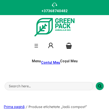
Sari
la
conținut
+37368740482
Menu
Coșul Meu
Contul Meu
S
e
a
r
c
h
/ Produse etichetate „ladă compost”
Prima pagină