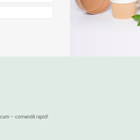
e acum – comandă rapid!