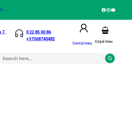
Facebook
Instagram
YouTube
ti
 7,
0 22 85 00 86
a
+37368740482
Coșul meu
Contul meu
S
a
h