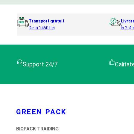
Transport gratuit
Livrar
De la 1450 Lei
În 2-4 z
Support 24/7
Calitat
GREEN PACK
BIOPACK TRAIDING