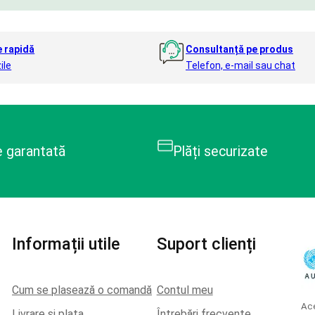
e rapidă
Consultanță pe produs
ile
Telefon, e-mail sau chat
e garantată
Plăți securizate
Informații utile
Suport clienți
Cum se plasează o comandă
Contul meu
Ace
Livrare si plata
Întrebări frecvente