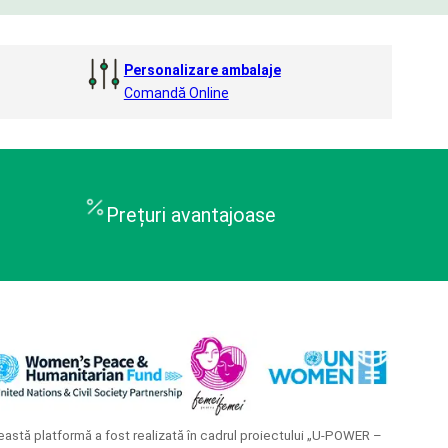
Personalizare ambalaje
Comandă Online
Prețuri avantajoase
astă platformă a fost realizată în cadrul proiectului „U-POWER –