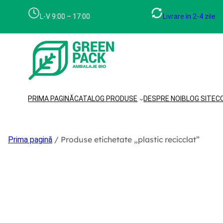
Sari
la
L-V 9:00 – 17:00
Livrare în 2-4 zile
conținut
PRIMA PAGINĂ
CATALOG PRODUSE
DESPRE NOI
BLOG SITE
C
/ Produse etichetate „plastic recicclat”
Prima pagină