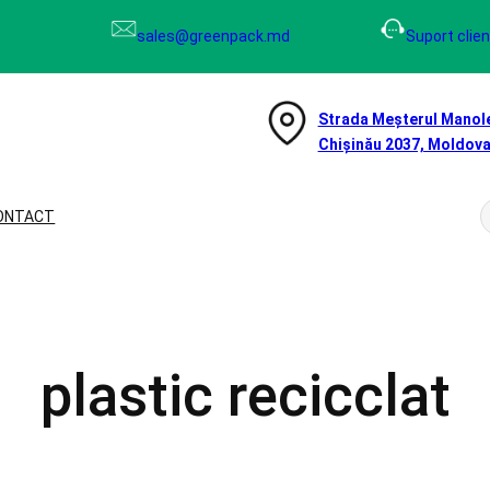
sales@greenpack.md
Suport clien
Strada Meșterul Manole
Chișinău 2037, Moldov
ONTACT
e
r
c
plastic recicclat