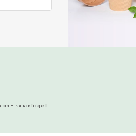
e acum – comandă rapid!