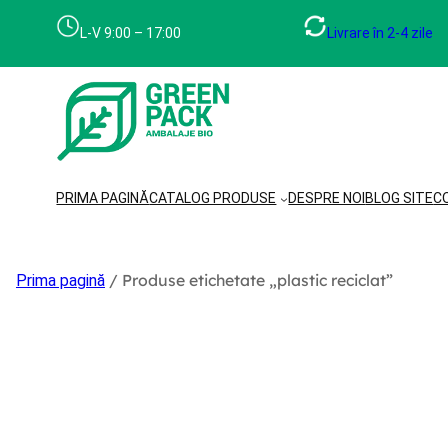
Sari
la
L-V 9:00 – 17:00
Livrare în 2-4 zile
conținut
PRIMA PAGINĂ
CATALOG PRODUSE
DESPRE NOI
BLOG SITE
C
/ Produse etichetate „plastic reciclat”
Prima pagină