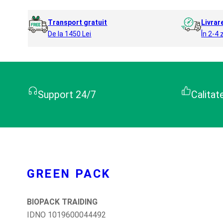
Transport gratuit
Livrar
De la 1450 Lei
În 2-4 z
Support 24/7
Calitat
GREEN PACK
BIOPACK TRAIDING
IDNO 1019600044492