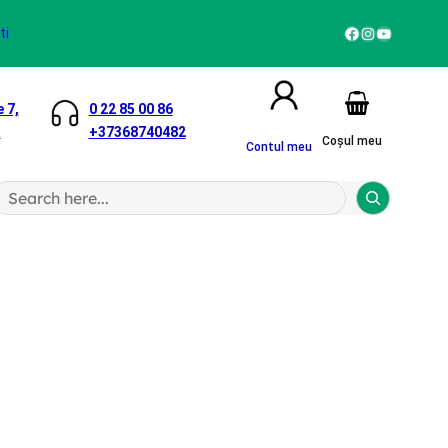
Facebook
Instagram
YouTube
ti
 7,
0 22 85 00 86
a
+37368740482
Coșul meu
Contul meu
S
a
h