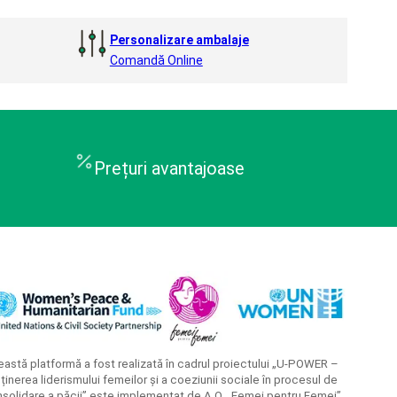
Personalizare ambalaje
Comandă Online
Prețuri avantajoase
astă platformă a fost realizată în cadrul proiectului „U-POWER –
ținerea liderismului femeilor și a coeziunii sociale în procesul de
solidare a păcii” este implementat de A.O. „Femei pentru Femei”