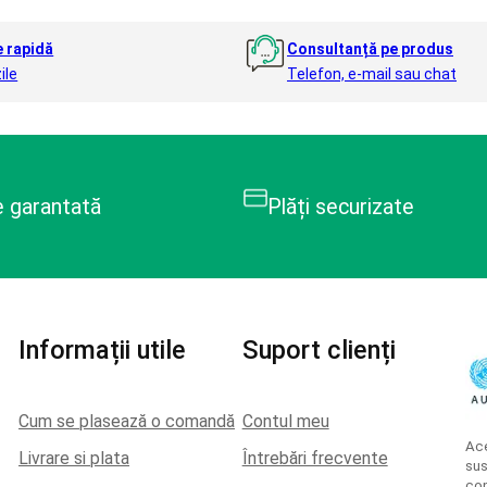
e rapidă
Consultanță pe produs
ile
Telefon, e-mail sau chat
e garantată
Plăți securizate
Informații utile
Suport clienți
Cum se plasează o comandă
Contul meu
Ace
Livrare si plata
Întrebări frecvente
sus
con