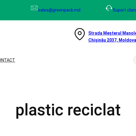
sales@greenpack.md
Suport clien
Strada Meșterul Manole
Chișinău 2037, Moldov
ONTACT
e
r
c
plastic reciclat