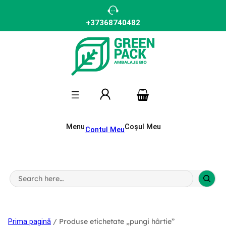
Sari
la
conținut
+37368740482
Menu
Coșul Meu
Contul Meu
S
e
a
r
c
h
/ Produse etichetate „pungi hârtie”
Prima pagină