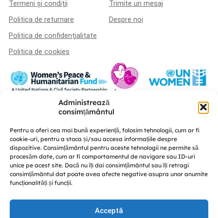
Termeni și condiții
Trimite un mesaj
Politica de returnare
Despre noi
Politica de confidențialitate
Politica de cookies
Administrează
Această platformă a fost realizată în cadrul proiectului „U-POWER –
consimțământul
susținerea liderismului femeilor și a coeziunii sociale în procesul de
consolidare a păcii” este implementat de A.O. „Femei pentru Femei” în
Pentru a oferi cea mai bună experiență, folosim tehnologii, cum ar fi
parteneriat cu Centrul de educație nonformală „Diversitate” și CRISP –
cookie-uri, pentru a stoca și/sau accesa informațiile despre
Conflict Simulation, cu susținerea UN Women Moldova și finanțat de Fondul
dispozitive. Consimțământul pentru aceste tehnologii ne permite să
Femeilor pentru Pace și Asistență Umanitară.
procesăm date, cum ar fi comportamentul de navigare sau ID-uri
Discută cu noi
unice pe acest site. Dacă nu îți dai consimțământul sau îți retragi
consimțământul dat poate avea afecte negative asupra unor anumite
funcționalități și funcții.
Acceptă