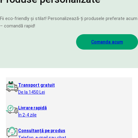
Fii eco-friendly și stilat! Personalizează-ți produsele preferate acum
– comandă rapid!
Comanda acum
Transport gratuit
De la 1450 Lei
Livrare rapidă
În 2-4 zile
Consultanță pe produs
Telefon, e-mail sau chat