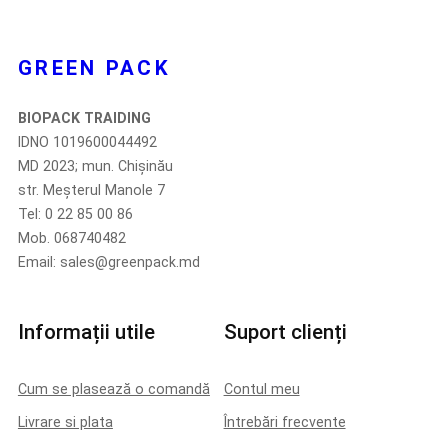
GREEN PACK
BIOPACK TRAIDING
IDNO 1019600044492
MD 2023; mun. Chișinău
str. Meșterul Manole 7
Tel: 0 22 85 00 86
Mob. 068740482
Email: sales@greenpack.md
Informații utile
Suport clienți
Cum se plasează o comandă
Contul meu
Livrare si plata
Întrebări frecvente