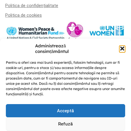
Politica de confidențialitate
Politica de cookies
Administrează
Această platformă a fost realizată în cadrul proiectului „U-POWER –
consimțământul
susținerea liderismului femeilor și a coeziunii sociale în procesul de
consolidare a păcii” este implementat de A.O. „Femei pentru Femei” în
Pentru a oferi cea mai bună experiență, folosim tehnologii, cum ar fi
parteneriat cu Centrul de educație nonformală „Diversitate” și CRISP –
cookie-uri, pentru a stoca și/sau accesa informațiile despre
Conflict Simulation, cu susținerea UN Women Moldova și finanțat de Fondul
dispozitive. Consimțământul pentru aceste tehnologii ne permite să
Femeilor pentru Pace și Asistență Umanitară.
procesăm date, cum ar fi comportamentul de navigare sau ID-uri
Discută cu noi
unice pe acest site. Dacă nu îți dai consimțământul sau îți retragi
consimțământul dat poate avea afecte negative asupra unor anumite
funcționalități și funcții.
Acceptă
© GREENPACK 2024
Refuză
This site is protected by reCAPTCHA and the Google
Privacy