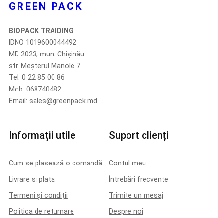
GREEN PACK
BIOPACK TRAIDING
IDNO 1019600044492
MD 2023; mun. Chișinău
str. Meșterul Manole 7
Tel: 0 22 85 00 86
Mob. 068740482
Email: sales@greenpack.md
Informații utile
Suport clienți
Cum se plasează o comandă
Contul meu
Livrare si plata
Întrebări frecvente
Termeni și condiții
Trimite un mesaj
Politica de returnare
Despre noi