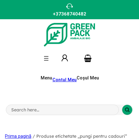
Sari
la
conținut
+37368740482
Menu
Coșul Meu
Contul Meu
S
e
a
r
c
h
/ Produse etichetate „pungi pentru cadouri”
Prima pagină