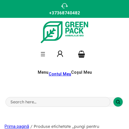
Sari
la
conținut
+37368740482
Menu
Coșul Meu
Contul Meu
S
e
a
r
c
h
/ Produse etichetate „pungi pentru
Prima pagină