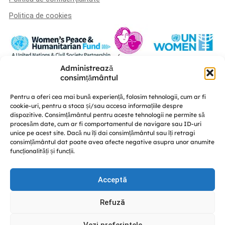
Politica de cookies
Administrează
Această platformă a fost realizată în cadrul proiectului „U-POWER –
consimțământul
susținerea liderismului femeilor și a coeziunii sociale în procesul de
consolidare a păcii” este implementat de A.O. „Femei pentru Femei” în
Pentru a oferi cea mai bună experiență, folosim tehnologii, cum ar fi
parteneriat cu Centrul de educație nonformală „Diversitate” și CRISP –
cookie-uri, pentru a stoca și/sau accesa informațiile despre
Conflict Simulation, cu susținerea UN Women Moldova și finanțat de Fondul
dispozitive. Consimțământul pentru aceste tehnologii ne permite să
Femeilor pentru Pace și Asistență Umanitară.
procesăm date, cum ar fi comportamentul de navigare sau ID-uri
Discută cu noi
unice pe acest site. Dacă nu îți dai consimțământul sau îți retragi
consimțământul dat poate avea afecte negative asupra unor anumite
funcționalități și funcții.
Acceptă
© GREENPACK 2024
Refuză
This site is protected by reCAPTCHA and the Google
Privacy
Policy
and
Terms of Service
apply.
Vezi preferințele