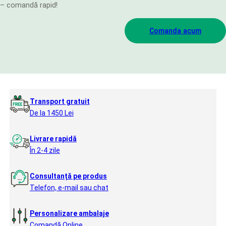
– comandă rapid!
Comanda acum
Transport gratuit
De la 1450 Lei
Livrare rapidă
În 2-4 zile
Consultanță pe produs
Telefon, e-mail sau chat
Personalizare ambalaje
Comandă Online