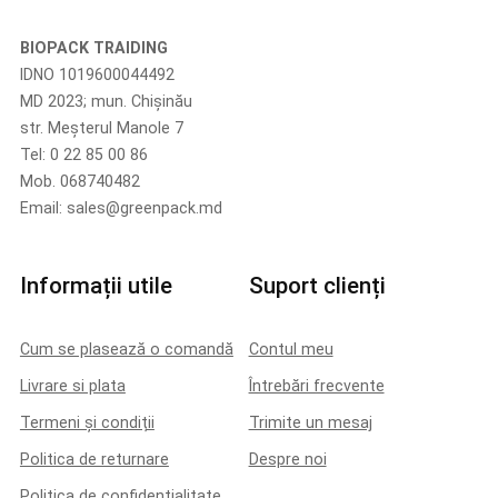
BIOPACK TRAIDING
IDNO 1019600044492
MD 2023; mun. Chișinău
str. Meșterul Manole 7
Tel: 0 22 85 00 86
Mob. 068740482
Email: sales@greenpack.md
Informații utile
Suport clienți
Cum se plasează o comandă
Contul meu
Livrare si plata
Întrebări frecvente
Termeni și condiții
Trimite un mesaj
Politica de returnare
Despre noi
Politica de confidențialitate