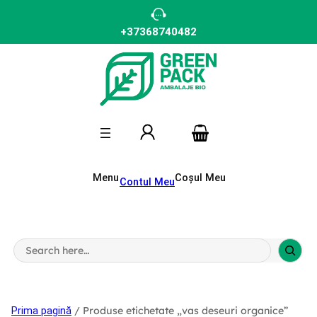
Sari
la
conținut
+37368740482
Menu
Coșul Meu
Contul Meu
S
e
a
r
c
h
/ Produse etichetate „vas deseuri organice”
Prima pagină