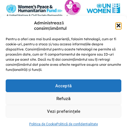
Administrează
Această platformă a fost realizată în cadrul proiectului „U-POWER –
consimțământul
susținerea liderismului femeilor și a coeziunii sociale în procesul de
consolidare a păcii” este implementat de A.O. „Femei pentru Femei” în
Pentru a oferi cea mai bună experiență, folosim tehnologii, cum ar fi
parteneriat cu Centrul de educație nonformală „Diversitate” și CRISP –
cookie-uri, pentru a stoca și/sau accesa informațiile despre
Conflict Simulation, cu susținerea UN Women Moldova și finanțat de Fondul
dispozitive. Consimțământul pentru aceste tehnologii ne permite să
Femeilor pentru Pace și Asistență Umanitară.
procesăm date, cum ar fi comportamentul de navigare sau ID-uri
Discută cu noi
unice pe acest site. Dacă nu îți dai consimțământul sau îți retragi
consimțământul dat poate avea afecte negative asupra unor anumite
funcționalități și funcții.
Acceptă
© GREENPACK 2024
Refuză
This site is protected by reCAPTCHA and the Google
Privacy
Policy
and
Terms of Service
apply.
Vezi preferințele
Facebook
Instagram
YouTube
Politica de Cookie
Politică de confidențialitate