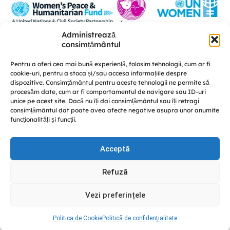
Administrează
Această platformă a fost realizată în cadrul proiectului „U-POWER –
consimțământul
susținerea liderismului femeilor și a coeziunii sociale în procesul de
consolidare a păcii” este implementat de A.O. „Femei pentru Femei” în
Pentru a oferi cea mai bună experiență, folosim tehnologii, cum ar fi
parteneriat cu Centrul de educație nonformală „Diversitate” și CRISP –
cookie-uri, pentru a stoca și/sau accesa informațiile despre
Conflict Simulation, cu susținerea UN Women Moldova și finanțat de Fondul
dispozitive. Consimțământul pentru aceste tehnologii ne permite să
Femeilor pentru Pace și Asistență Umanitară.
procesăm date, cum ar fi comportamentul de navigare sau ID-uri
Discută cu noi
unice pe acest site. Dacă nu îți dai consimțământul sau îți retragi
consimțământul dat poate avea afecte negative asupra unor anumite
funcționalități și funcții.
Acceptă
© GREENPACK 2024
Refuză
This site is protected by reCAPTCHA and the Google
Privacy
Policy
and
Terms of Service
apply.
Vezi preferințele
Facebook
Instagram
YouTube
Politica de Cookie
Politică de confidențialitate