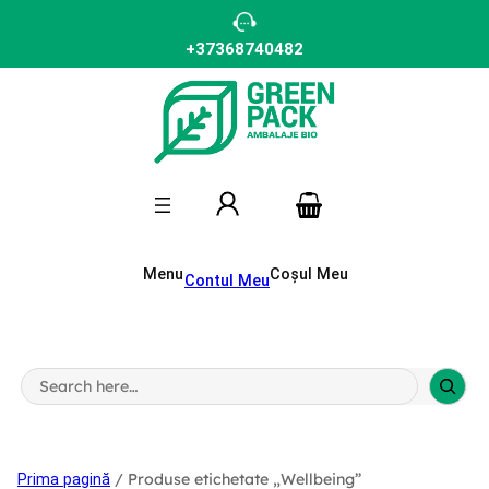
Sari
la
conținut
+37368740482
Menu
Coșul Meu
Contul Meu
S
e
a
r
c
h
/ Produse etichetate „Wellbeing”
Prima pagină