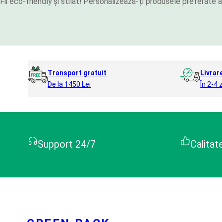
Fii eco-friendly și stilat! Personalizează-ți produsele preferat
Transport gratuit
Livrar
De la 1450 Lei
În 2-4 z
Support 24/7
Calitat