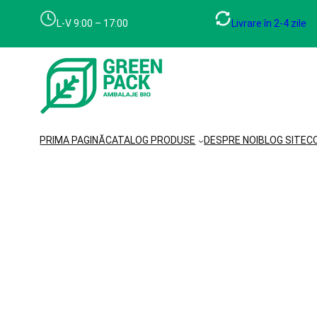
L-V 9:00 – 17:00
Livrare în 2-4 zile
PRIMA PAGINĂ
CATALOG PRODUSE
DESPRE NOI
BLOG SITE
C