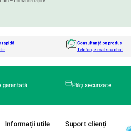
e acum – comandă rapid!
e rapidă
Consultanță pe produs
ile
Telefon, e-mail sau chat
e garantată
Plăți securizate
Informații utile
Suport clienți