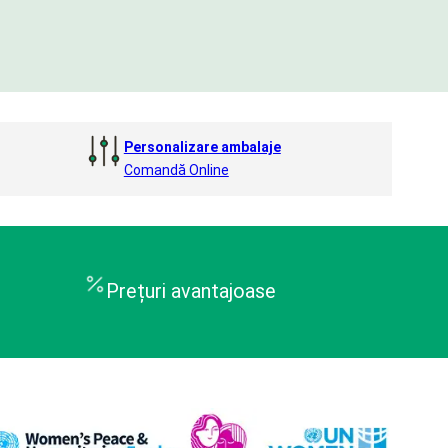
Personalizare ambalaje
Comandă Online
Prețuri avantajoase