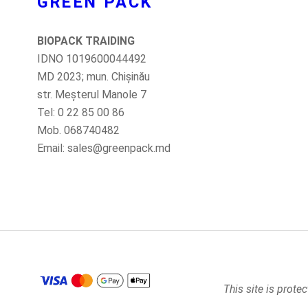
GREEN PACK
BIOPACK TRAIDING
IDNO 1019600044492
MD 2023; mun. Chișinău
str. Meșterul Manole 7
Tel: 0 22 85 00 86
Mob. 068740482
Email: sales@greenpack.md
This site is prot