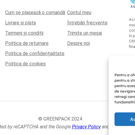
Cum se plasează o comandă
Contul meu
Ace
Livrare si plata
Întrebări frecvente
sus
con
Termeni și condiții
Trimite un mesaj
în 
CRI
Politica de returnare
Despre noi
fin
Politica de confidențialitate
Politica de cookies
Pentru a ofe
pentru a st
pentru aces
de navigare 
retragi con
funcționalităț
© GREENPACK 2024
A
ected by reCAPTCHA and the Google
Privacy Policy
and
Terms of Se