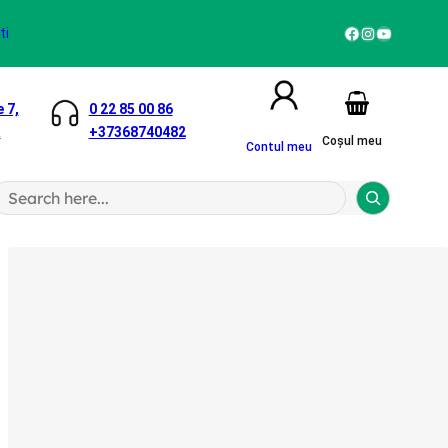
Facebook
Instagram
YouTube
ti
 7,
0 22 85 00 86
a
+37368740482
Coșul meu
Contul meu
S
a
h