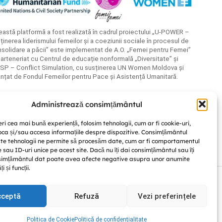
astă platformă a fost realizată în cadrul proiectului „U-POWER –
ținerea liderismului femeilor și a coeziunii sociale în procesul de
solidare a păcii” este implementat de A.O. „Femei pentru Femei”
parteneriat cu Centrul de educație nonformală „Diversitate” și
SP – Conflict Simulation, cu susținerea UN Women Moldova și
anțat de Fondul Femeilor pentru Pace și Asistență Umanitară.
Administrează consimțământul
Discută cu noi
ri cea mai bună experiență, folosim tehnologii, cum ar fi cookie-uri,
oca și/sau accesa informațiile despre dispozitive. Consimțământul
te tehnologii ne permite să procesăm date, cum ar fi comportamentul
sau ID-uri unice pe acest site. Dacă nu îți dai consimțământul sau îți
simțământul dat poate avea afecte negative asupra unor anumite
i și funcții.
cceptă
Refuză
Vezi preferințele
Facebook
Instagram
YouTube
rvice
apply.
Politica de Cookie
Politică de confidențialitate