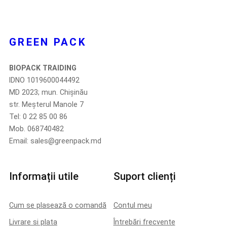
GREEN PACK
BIOPACK TRAIDING
IDNO 1019600044492
MD 2023; mun. Chișinău
str. Meșterul Manole 7
Tel: 0 22 85 00 86
Mob. 068740482
Email: sales@greenpack.md
Informații utile
Suport clienți
Cum se plasează o comandă
Contul meu
Livrare si plata
Întrebări frecvente