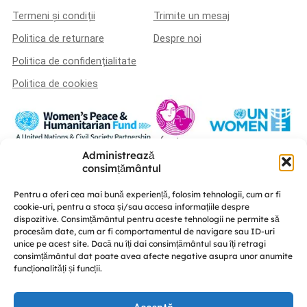
Termeni și condiții
Trimite un mesaj
Politica de returnare
Despre noi
Politica de confidențialitate
Politica de cookies
Administrează
Această platformă a fost realizată în cadrul proiectului „U-POWER –
consimțământul
susținerea liderismului femeilor și a coeziunii sociale în procesul de
consolidare a păcii” este implementat de A.O. „Femei pentru Femei” în
Pentru a oferi cea mai bună experiență, folosim tehnologii, cum ar fi
parteneriat cu Centrul de educație nonformală „Diversitate” și CRISP –
cookie-uri, pentru a stoca și/sau accesa informațiile despre
Conflict Simulation, cu susținerea UN Women Moldova și finanțat de Fondul
dispozitive. Consimțământul pentru aceste tehnologii ne permite să
Femeilor pentru Pace și Asistență Umanitară.
procesăm date, cum ar fi comportamentul de navigare sau ID-uri
Discută cu noi
unice pe acest site. Dacă nu îți dai consimțământul sau îți retragi
consimțământul dat poate avea afecte negative asupra unor anumite
funcționalități și funcții.