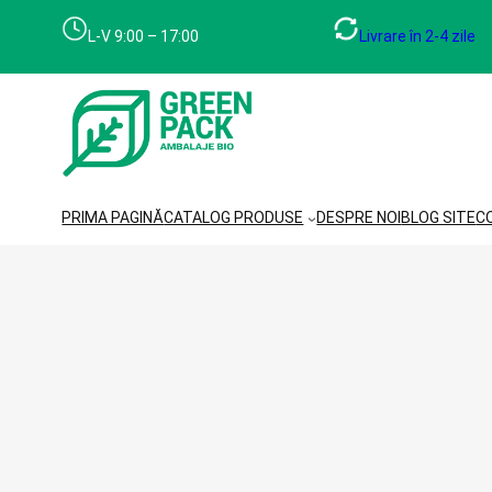
L-V 9:00 – 17:00
Livrare în 2-4 zile
PRIMA PAGINĂ
CATALOG PRODUSE
DESPRE NOI
BLOG SITE
C