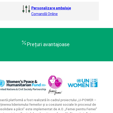
Personalizare ambalaje
Comandă Online
Prețuri avantajoase
astă platformă a fost realizată în cadrul proiectului „U-POWER –
ținerea liderismului femeilor și a coeziunii sociale în procesul de
solidare a păcii” este implementat de A.O. „Femei pentru Femei”