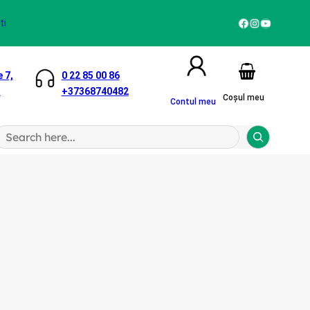
Facebook
Instagram
YouTube
ti
 7,
0 22 85 00 86
a
+37368740482
Coșul meu
Contul meu
S
a
h