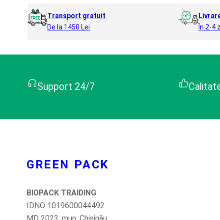
Transport gratuit
Livrar
De la 1450 Lei
În 2-4 z
Support 24/7
Calitat
GREEN PACK
BIOPACK TRAIDING
IDNO 1019600044492
MD 2023; mun. Chișinău