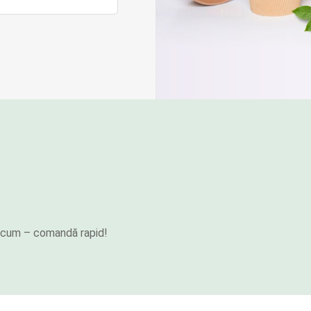
e acum – comandă rapid!