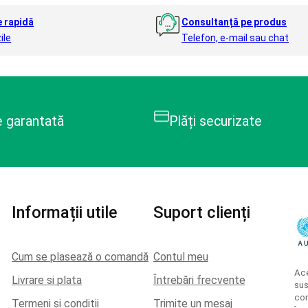
e rapidă
Consultanță pe produs
ile
Telefon, e-mail sau chat
e garantată
Plăți securizate
Informații utile
Suport clienți
Cum se plasează o comandă
Contul meu
Ace
Livrare si plata
Întrebări frecvente
sus
con
Termeni și condiții
Trimite un mesaj