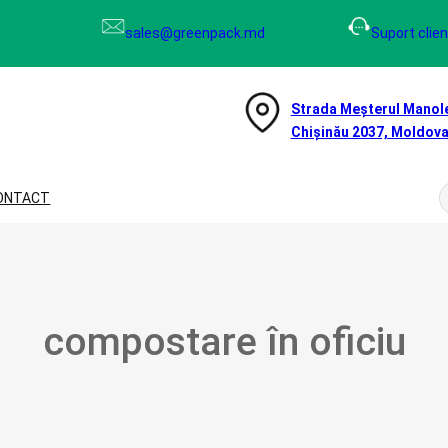
sales@greenpack.md
Suport clien
Strada Meșterul Manole
Chișinău 2037, Moldov
ONTACT
e
r
c
compostare în oficiu