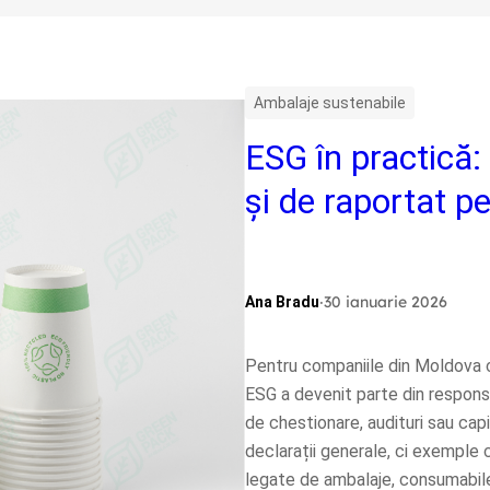
Ambalaje sustenabile
ESG în practică:
și de raportat p
.
30 ianuarie 2026
Ana Bradu
Pentru companiile din Moldova c
ESG a devenit parte din responsa
de chestionare, audituri sau cap
declarații generale, ci exemple c
legate de ambalaje, consumabil