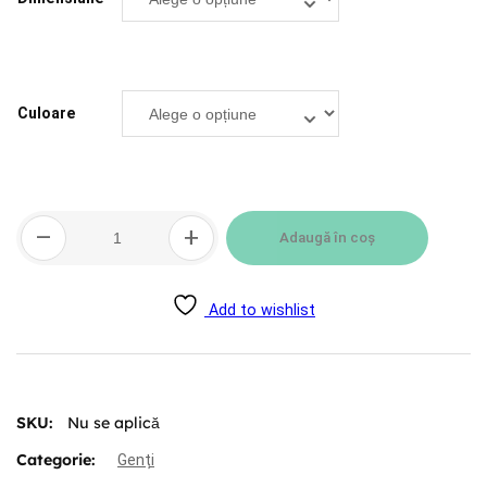
Culoare
Cantitate
–
+
Geantă
Adaugă în coș
din
bumbac
reutilizabilă
Add to wishlist
SKU:
Nu se aplică
Categorie:
Genți