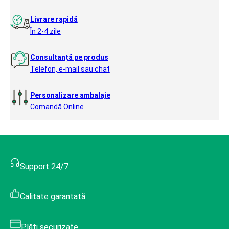
Livrare rapidă
În 2-4 zile
Consultanță pe produs
Telefon, e-mail sau chat
Personalizare ambalaje
Comandă Online
Support 24/7
Calitate garantată
Plăți securizate