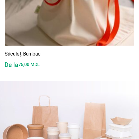
Săculeț Bumbac
De la
75,00
MDL