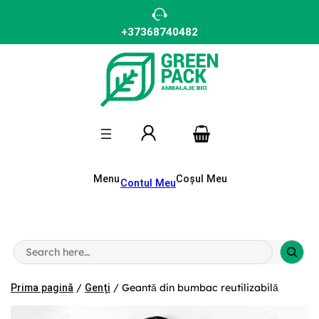
Sari
la
conținut
+37368740482
Menu
Coșul Meu
Contul Meu
S
e
a
r
/
/ Geantă din bumbac reutilizabilă
Prima pagină
Genți
c
h