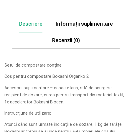
Descriere
Informații suplimentare
Recenzii (0)
Setul de compostare conține:
Coș pentru compostare Bokashi Organko 2
Accesorii suplimentare – capac etanș, sită de scurgere,
recipient de dozare, curea pentru transport din material textil,
1x accelerator Bokashi Biogen.
Instrucțiune de utilizare:
Atunci când sunt urmate indicațiile de dozare, 1 kg de tărâțe
Bokashi ar trebui să ajungă pentru 7-9 umpleri ale coșului.