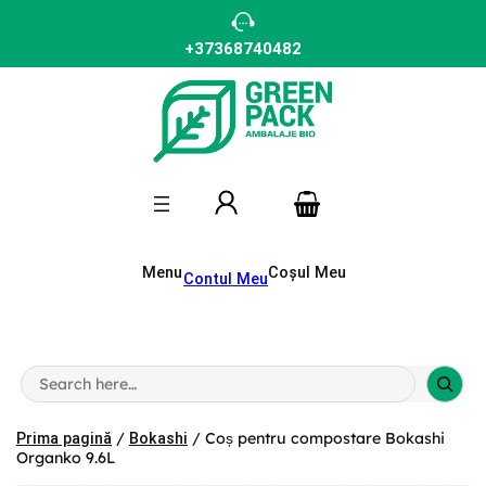
Sari
la
conținut
+37368740482
Menu
Coșul Meu
Contul Meu
S
e
a
r
/
/ Coș pentru compostare Bokashi
Prima pagină
Bokashi
c
Organko 9.6L
h