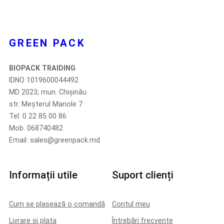
GREEN PACK
BIOPACK TRAIDING
IDNO 1019600044492
MD 2023; mun. Chișinău
str. Meșterul Manole 7
Tel: 0 22 85 00 86
Mob. 068740482
Email: sales@greenpack.md
Informații utile
Suport clienți
Cum se plasează o comandă
Contul meu
Livrare si plata
Întrebări frecvente