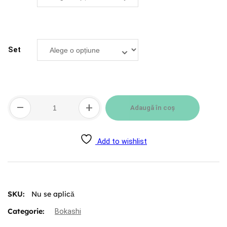
Set
Cantitate
–
+
Coș
Adaugă în coș
pentru
compostare
Bokashi
Add to wishlist
Organko
9.6L
SKU:
Nu se aplică
Categorie:
Bokashi