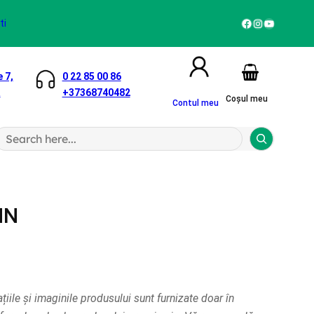
Facebook
Instagram
YouTube
ti
 7,
0 22 85 00 86
a
+37368740482
Coșul meu
Contul meu
S
a
h
MN
țiile și imaginile produsului sunt furnizate doar în