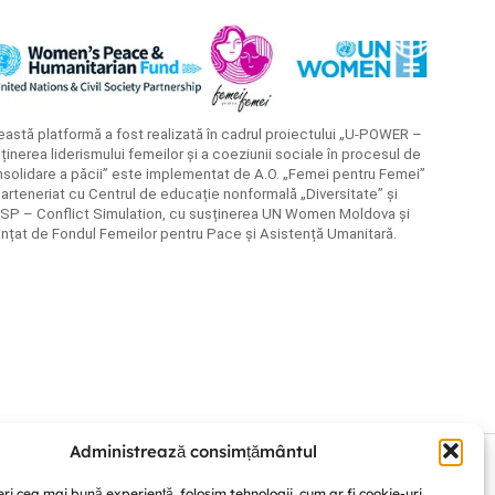
astă platformă a fost realizată în cadrul proiectului „U-POWER –
ținerea liderismului femeilor și a coeziunii sociale în procesul de
solidare a păcii” este implementat de A.O. „Femei pentru Femei”
parteneriat cu Centrul de educație nonformală „Diversitate” și
SP – Conflict Simulation, cu susținerea UN Women Moldova și
anțat de Fondul Femeilor pentru Pace și Asistență Umanitară.
Administrează consimțământul
ri cea mai bună experiență, folosim tehnologii, cum ar fi cookie-uri,