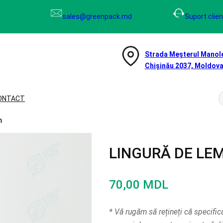
sales@greenpack.md
Suport clien
Strada Meșterul Manole
Chișinău 2037, Moldov
ONTACT
e
n
r
c
LINGURĂ DE LE
70,00
MDL
* Vă rugăm să rețineți că specifica