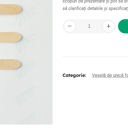
scopuri de prezentare și pot să d
să clarificați detaliile și specifica
Cantitate
–
+
Lingură
de
lemn
Categorie:
Veselă de unică f