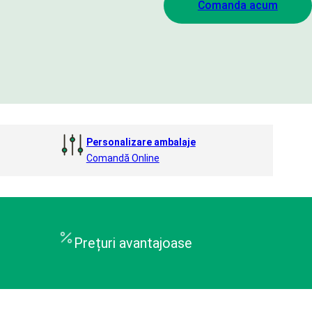
Comanda acum
Personalizare ambalaje
Comandă Online
Prețuri avantajoase