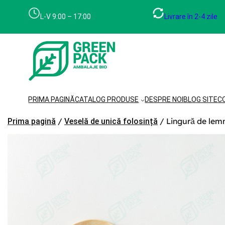
Sari
la
L-V 9:00 – 17:00
Livrare în 2-4 zile
conținut
PRIMA PAGINĂ
CATALOG PRODUSE
DESPRE NOI
BLOG SITE
C
/
/ Lingură de lem
Prima pagină
Veselă de unică folosință