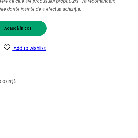
ifere de cele ale produsului propriu-zis. Vă recomandăm
țiile dorite înainte de a efectua achiziția.
Adaugă în coș
Add to wishlist
olosință