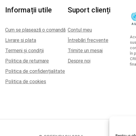
Informații utile
Suport clienți
Cum se plasează o comandă
Contul meu
Ace
Livrare si plata
Întrebări frecvente
sus
con
Termeni și condiții
Trimite un mesaj
în 
CRI
Politica de returnare
Despre noi
fin
Politica de confidențialitate
Politica de cookies
Pentru a ofe