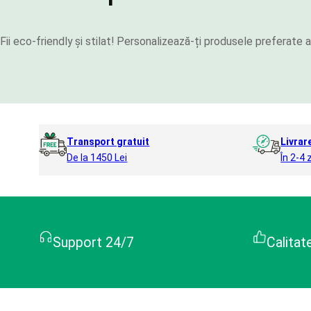
Fii eco-friendly și stilat! Personalizează-ți produsele preferat
Transport gratuit
Livrar
De la 1450 Lei
În 2-4 z
Support 24/7
Calitat