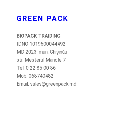
GREEN PACK
BIOPACK TRAIDING
IDNO 1019600044492
MD 2023; mun. Chișinău
str. Meșterul Manole 7
Tel: 0 22 85 00 86
Mob. 068740482
Email: sales@greenpack.md