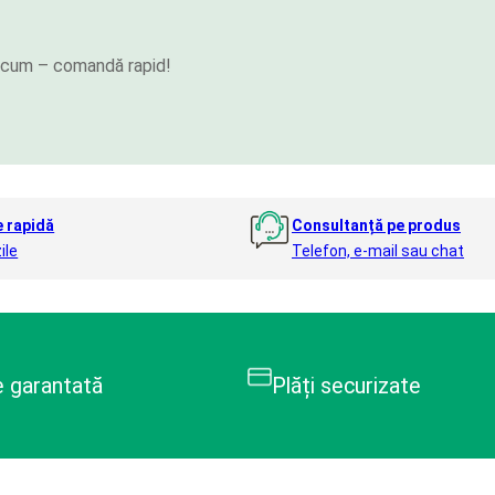
e acum – comandă rapid!
e rapidă
Consultanță pe produs
ile
Telefon, e-mail sau chat
e garantată
Plăți securizate