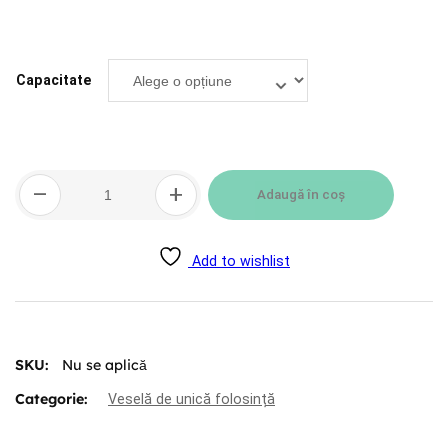
Capacitate
Cantitate
–
+
Pahare
Adaugă în coș
din
hârtie,
0
Add to wishlist
plastic
SKU:
Nu se aplică
Categorie:
Veselă de unică folosință