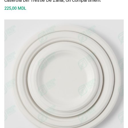
Caserolă Din Trestie De Zahăr, Un Compartiment
225,00
MDL