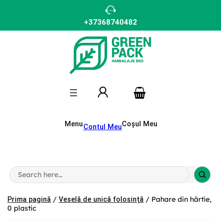
Sari
la
conținut
+37368740482
Menu
Coșul Meu
Contul Meu
S
e
a
r
/
/ Pahare din hârtie,
Prima pagină
Veselă de unică folosință
c
0 plastic
h