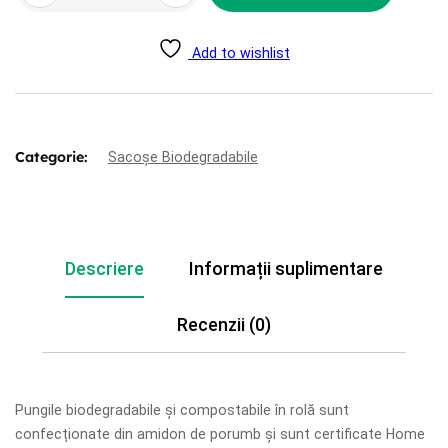
biodegradabile
rolă
cu
Add to wishlist
mâner
medii
Categorie:
Sacoșe Biodegradabile
Descriere
Informații suplimentare
Recenzii (0)
Pungile biodegradabile și compostabile în rolă sunt
confecționate din amidon de porumb și sunt certificate Home