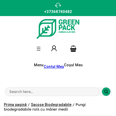
Sari
la
conținut
+37368740482
Menu
Coșul Meu
Contul Meu
S
e
a
r
/
/ Pungi
Prima pagină
Sacoșe Biodegradabile
c
biodegradabile rolă cu mâner medii
h