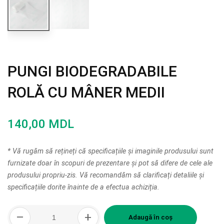
PUNGI BIODEGRADABILE
ROLĂ CU MÂNER MEDII
140,00
MDL
* Vă rugăm să rețineți că specificațiile și imaginile produsului sunt
furnizate doar în scopuri de prezentare și pot să difere de cele ale
produsului propriu-zis. Vă recomandăm să clarificați detaliile și
specificațiile dorite înainte de a efectua achiziția.
Cantitate
–
+
Pungi
Adaugă în coș