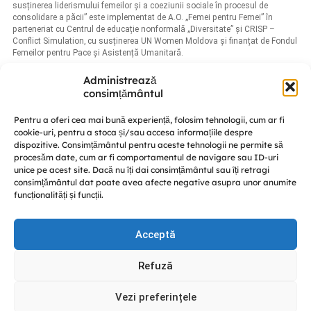
susținerea liderismului femeilor și a coeziunii sociale în procesul de
consolidare a păcii” este implementat de A.O. „Femei pentru Femei” în
parteneriat cu Centrul de educație nonformală „Diversitate” și CRISP –
Conflict Simulation, cu susținerea UN Women Moldova și finanțat de Fondul
Femeilor pentru Pace și Asistență Umanitară.
Administrează
consimțământul
Pentru a oferi cea mai bună experiență, folosim tehnologii, cum ar fi
cookie-uri, pentru a stoca și/sau accesa informațiile despre
dispozitive. Consimțământul pentru aceste tehnologii ne permite să
procesăm date, cum ar fi comportamentul de navigare sau ID-uri
© GREENPACK 2024
Discută cu noi
unice pe acest site. Dacă nu îți dai consimțământul sau îți retragi
This site is protected by reCAPTCHA and the Google
Privacy
consimțământul dat poate avea afecte negative asupra unor anumite
Policy
and
Terms of Service
apply.
funcționalități și funcții.
Facebook
Instagram
YouTube
Acceptă
Refuză
Vezi preferințele