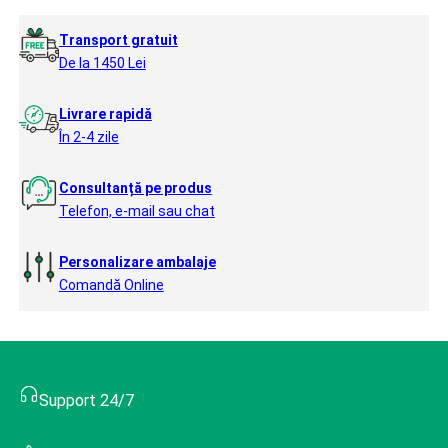
Transport gratuit
De la 1450 Lei
Livrare rapidă
În 2-4 zile
Consultanță pe produs
Telefon, e-mail sau chat
Personalizare ambalaje
Comandă Online
Support 24/7